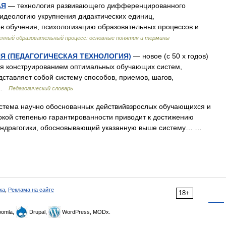
АЯ
— технология развивающего дифференцированного
идеологию укрупнения дидактических единиц,
в обучения, психологизацию образовательных процессов и
нный образовательный процесс: основные понятия и термины
Я (ПЕДАГОГИЧЕСКАЯ ТЕХНОЛОГИЯ)
— новое (с 50 х годов)
тся конструированием оптимальных обучающих систем,
ставляет собой систему способов, приемов, шагов,
… …
Педагогический словарь
стема научно обоснованных действийвзрослых обучающихся и
окой степенью гарантированности приводит к достижению
л андрагогики, обосновывающий указанную выше систему… …
ка
,
Реклама на сайте
18+
omla,
Drupal,
WordPress, MODx.