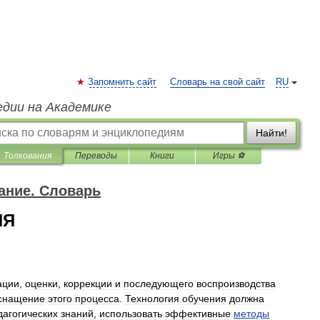
Запомнить сайт
Словарь на свой сайт
RU
едии на Академике
Найти!
Толкования
Переводы
Книги
Игры ⚽
ание. Словарь
ИЯ
ации
,
оценки
,
коррекции
и
последующего
воспроизводства
снащение
этого
процесса
.
Технология
обучения
должна
дагогических
знаний
,
использовать
эффективные
методы