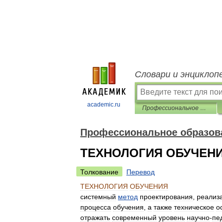
Словари и энциклоп
academic.ru
Профессиональное образование. Словарь
Профессиональное образов
ТЕХНОЛОГИЯ ОБУЧЕН
Толкование
Перевод
ТЕХНОЛОГИЯ
ОБУЧЕНИЯ
системный
метод
проектирования
,
реализ
процесса
обучения
,
а
также
техническое
о
отражать
современный
уровень
научно
-
пе