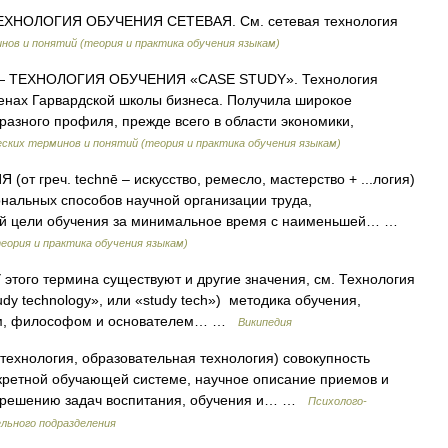
ХНОЛОГИЯ ОБУЧЕНИЯ СЕТЕВАЯ. См. сетевая технология
ов и понятий (теория и практика обучения языкам)
 ТЕХНОЛОГИЯ ОБУЧЕНИЯ «CASE STUDY». Технология
стенах Гарвардской школы бизнеса. Получила широкое
разного профиля, прежде всего в области экономики,
ских терминов и понятий (теория и практика обучения языкам)
т греч. technē – искусство, ремесло, мастерство + ...логия)
альных способов научной организации труда,
ой цели обучения за минимальное время с наименьшей… …
еория и практика обучения языкам)
этого термина существуют и другие значения, см. Технология
dy technology», или «study tech») методика обучения,
лем, философом и основателем… …
Википедия
технология, образовательная технология) совокупность
нкретной обучающей системе, научное описание приемов и
о решению задач воспитания, обучения и… …
Психолого-
льного подразделения