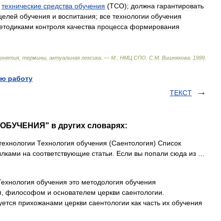
технические
средства
обучения
(
ТСО
);
должна
гарантировать
целей
обучения
и
воспитания
;
все
технологии
обучения
етодиками
контроля
качества
процесса
формирования
понятия
,
термины
,
актуальная
лексика
. —
М
.
:
НМЦ
СПО
.
С
.
М
.
Вишнякова
.
1999
.
ю работу
ТЕКСТ
ОБУЧЕНИЯ" в других словарях:
ехнологии Технология обучения (Саентология) Список
ылками на соответствующие статьи. Если вы попали сюда из …
ехнология обучения это методология обучения
м, философом и основателем церкви саентологии.
ется прихожанами церкви саентологии как часть их обучения