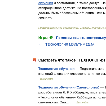
обучения
и
воспитания
,
а
также
доступные
стопроцентное
достижение
поставленных
должны
быть
обеспечены
объективными
м
личности
.
Профессиональное
образование
.
Словарь
.
Ключевые
Игры ⚽
Поможем решить контрольну
ТЕХНОЛОГИЯ МУЛЬТИМЕДИА
Смотреть что такое "ТЕХНОЛОГИЯ 
Технология обучения
— Педагогические т
значений слова или словосочетания со сс
Википедия
Технология обучения (Саентология)
— Т
разработанная Л. Р. Хаббардом, писателе
«Технология обучения» Хаббарда использу
саентологии. Она… …
Википедия